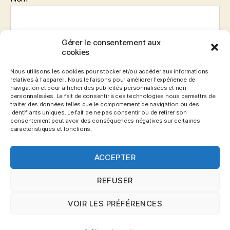
Gérer le consentement aux
E-mail
*
cookies
Nous utilisons les cookies pour stocker et/ou accéder aux informations
relatives à l'appareil. Nous le faisons pour améliorer l'expérience de
navigation et pour afficher des publicités personnalisées et non
Site web
personnalisées. Le fait de consentir à ces technologies nous permettra de
traiter des données telles que le comportement de navigation ou des
identifiants uniques. Le fait de ne pas consentir ou de retirer son
consentement peut avoir des conséquences négatives sur certaines
caractéristiques et fonctions.
ACCEPTER
REFUSER
VOIR LES PRÉFÉRENCES
© 2026
Blog Gronemo.com
Haut
↑