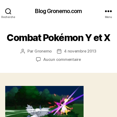
Blog Gronemo.com
Recherche
Menu
Combat Pokémon Y et X
Par
Gronemo
4 novembre 2013
Auteur
Date
de
de
sur
Aucun commentaire
l’article
l’article
Combat
Pokémon
Y
et
X