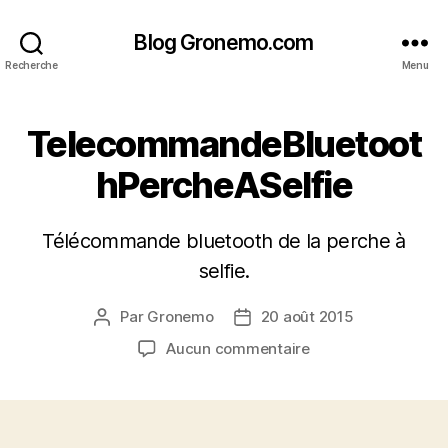
Blog Gronemo.com
Recherche
Menu
TelecommandeBluetoot
hPercheASelfie
Télécommande bluetooth de la perche à
selfie.
Par
Gronemo
20 août 2015
Auteur
Date
de
de
sur
Aucun commentaire
l’article
l’article
TelecommandeBlue