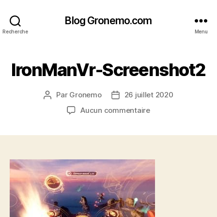
Blog Gronemo.com
Recherche
Menu
IronManVr-Screenshot2
Par
Gronemo
26 juillet 2020
Auteur
Date
de
de
sur
Aucun commentaire
l’article
l’article
IronManVr-
Screenshot2