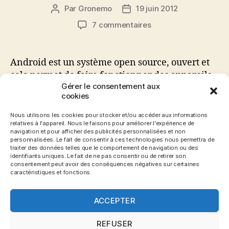
Par
Gronemo
19 juin 2012
Auteur
Date
de
de
sur
7 commentaires
l’article
l’article
Tuto
:
Jouer
Android est un système open source, ouvert et
sous
cela permet de faire fonctionner des appareils
Android
Gérer le consentement aux
qui ne sont pas forcément fait pour votre
à
cookies
appareil à la base. Mais grâce à ça, il est alors
des
possible de connecter une manette de
émulateurs
Nous utilisons les cookies pour stocker et/ou accéder aux informations
relatives à l'appareil. Nous le faisons pour améliorer l'expérience de
PlayStation 3 (j’ai déjà testé, mais la
avec
navigation et pour afficher des publicités personnalisées et non
une
configuration est un peu fastidieuse…) par
personnalisées. Le fait de consentir à ces technologies nous permettra de
Wiimote
traiter des données telles que le comportement de navigation ou des
exemple. Alors […]
identifiants uniques. Le fait de ne pas consentir ou de retirer son
consentement peut avoir des conséquences négatives sur certaines
caractéristiques et fonctions.
2.1
,
2.2
,
2.3
,
4.0
,
Android
,
Apprendre
,
Bluetooth
,
Bug
,
Connecter
,
Emulateur
,
HP TouchPas
,
ICS
,
NES
,
Étiquettes
ACCEPTER
NES.emu
,
No devices Foud
,
SNES
,
Tuto
,
Tutorial
,
Tutoriel
,
WiiMote
,
Wiimote Controller
REFUSER