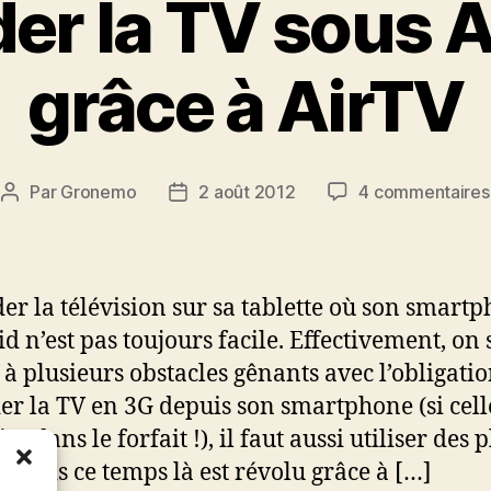
er la TV sous 
grâce à AirTV
Par
Gronemo
2 août 2012
4 commentaires
Auteur
Date
de
de
l’article
l’article
er la télévision sur sa tablette où son smart
d n’est pas toujours facile. Effectivement, on 
 à plusieurs obstacles gênants avec l’obligati
er la TV en 3G depuis son smartphone (si celle
e dans le forfait !), il faut aussi utiliser des 
… Mais ce temps là est révolu grâce à […]