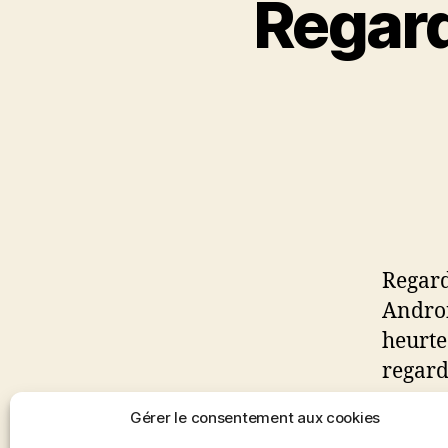
Regard
Regard
Androi
heurte
regard
compris
Gérer le consentement aux cookies
flashs