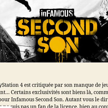
yStation 4 est critiquée par son manque de je
nt… Certains exclusivités sont biens là, comme
 pour Infamous Second Son. Autant vous le dir
je ne suis pas un fan de la licence, bien au con