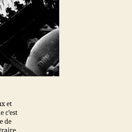
ux et
 c’est
e de
traire,