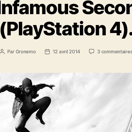
: Infamous Seco
(PlayStation 4)
Par
Gronemo
12 avril 2014
3 commentaire
Auteur
Date
de
de
l’article
l’article