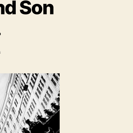
nd Son
.
sur
s
Avis
:
Infamous
Second
Son
(PlayStation
4).