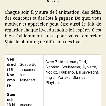
RCH. »
Chaque soir, il y aura de l’animation, des défis,
des concours et des lots à gagner. De quoi vous
motiver et apprécier peut être aussi le fait de
regarder chaque live, du moins je l’espère. C’est
bien évidemment aussi pour vous remercier.
Voici le planning de diffusion des lives :
Ven
Avec Zaiiden, AudyOdd,
dred
Soirée de
Siphano, Soulstealer, Aypierre,
i 15
lancement
Nocxx, Fuukano, Bill Silverlight,
Nov
sur
Frigiel, Yonaku, Skillnez,
emb
Minecaft
Playfan
re
Sam
edi
16
N
Aucune