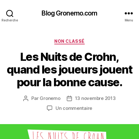
Blog Gronemo.com
Recherche
Menu
Catégories
NON CLASSÉ
Les Nuits de Crohn,
quand les joueurs jouent
pour la bonne cause.
Par
Gronemo
13 novembre 2013
Auteur
Date
de
de
sur
Un commentaire
l’article
l’article
Les
Nuits
de
Crohn,