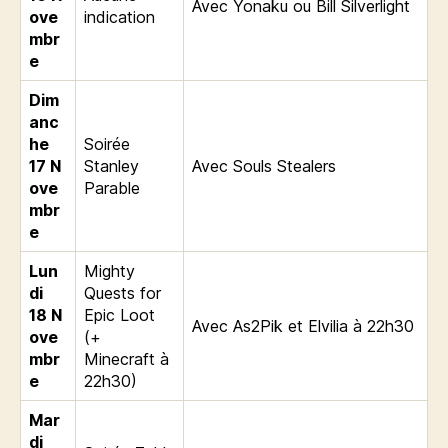
Avec Yonaku ou Bill Silverlight
ove
indication
mbr
e
Dim
anc
he
Soirée
17
N
Stanley
Avec Souls Stealers
ove
Parable
mbr
e
Lun
Mighty
di
Quests for
18
N
Epic Loot
Avec As2Pik et Elvilia à 22h30
ove
(+
mbr
Minecraft à
e
22h30)
Mar
di