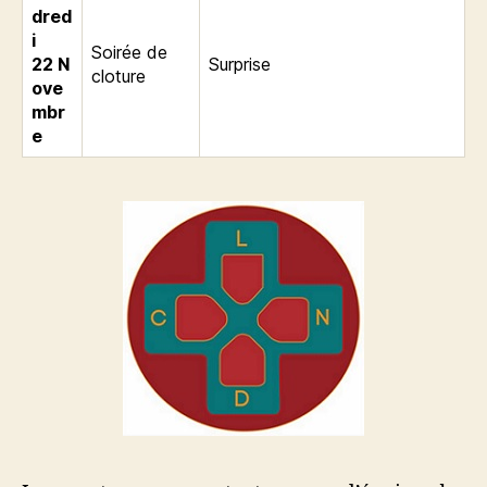
dred
i
Soirée de
22
N
Surprise
cloture
ove
mbr
e