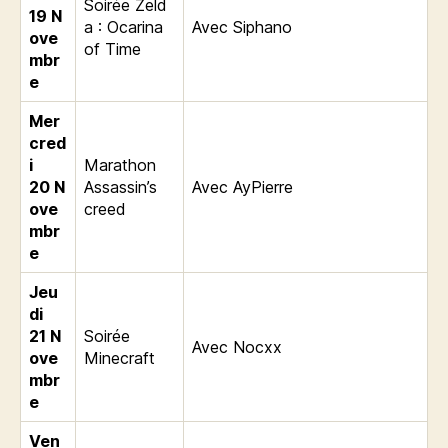
Soirée Zeld
19
N
a : Ocarina
Avec Siphano
ove
of Time
mbr
e
Mer
cred
i
Marathon
20
N
Assassin’s
Avec AyPierre
ove
creed
mbr
e
Jeu
di
21
N
Soirée
Avec Nocxx
ove
Minecraft
mbr
e
Ven