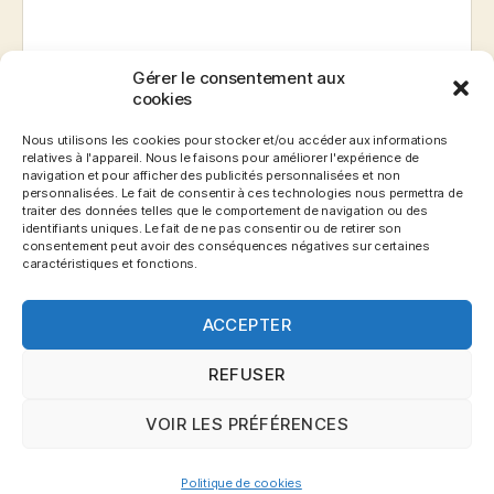
Gérer le consentement aux
E-mail
*
cookies
Nous utilisons les cookies pour stocker et/ou accéder aux informations
relatives à l'appareil. Nous le faisons pour améliorer l'expérience de
navigation et pour afficher des publicités personnalisées et non
Site web
personnalisées. Le fait de consentir à ces technologies nous permettra de
traiter des données telles que le comportement de navigation ou des
identifiants uniques. Le fait de ne pas consentir ou de retirer son
consentement peut avoir des conséquences négatives sur certaines
caractéristiques et fonctions.
ACCEPTER
REFUSER
VOIR LES PRÉFÉRENCES
© 2026
Blog Gronemo.com
Haut
↑
Politique de cookies