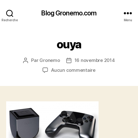
Blog Gronemo.com
Recherche
Menu
ouya
Par
Gronemo
16 novembre 2014
Auteur
Date
de
de
sur
Aucun commentaire
l’article
l’article
ouya