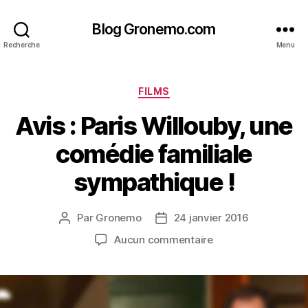
Blog Gronemo.com
Recherche
Menu
Catégories
FILMS
Avis : Paris Willouby, une
comédie familiale
sympathique !
Par
Gronemo
24 janvier 2016
Auteur
Date
de
de
sur
Aucun commentaire
l’article
l’article
Avis
:
Paris
Willouby,