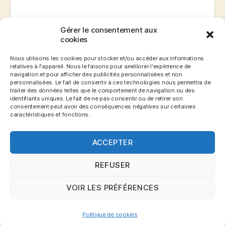
Gérer le consentement aux
E-mail
*
cookies
Nous utilisons les cookies pour stocker et/ou accéder aux informations
relatives à l'appareil. Nous le faisons pour améliorer l'expérience de
navigation et pour afficher des publicités personnalisées et non
Site web
personnalisées. Le fait de consentir à ces technologies nous permettra de
traiter des données telles que le comportement de navigation ou des
identifiants uniques. Le fait de ne pas consentir ou de retirer son
consentement peut avoir des conséquences négatives sur certaines
caractéristiques et fonctions.
ACCEPTER
REFUSER
VOIR LES PRÉFÉRENCES
© 2026
Blog Gronemo.com
Haut
↑
Politique de cookies