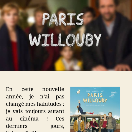
une
comédie
familiale
sympathique
!
En cette nouvelle
année, je n’ai pas
changé mes habitudes :
je vais toujours autant
au cinéma ! Ces
derniers jours,