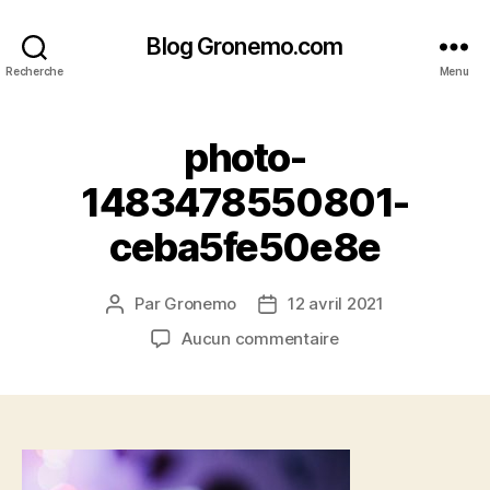
Blog Gronemo.com
Recherche
Menu
photo-
1483478550801-
ceba5fe50e8e
Par
Gronemo
12 avril 2021
Auteur
Date
de
de
sur
Aucun commentaire
l’article
l’article
photo-
1483478550801-
ceba5fe50e8e