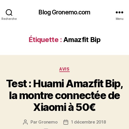
Blog Gronemo.com
Recherche
Menu
Étiquette :
Amazfit Bip
Catégories
AVIS
Test : Huami Amazfit Bip,
la montre connectée de
Xiaomi à 50€
Par
Gronemo
1 décembre 2018
Auteur
Date
de
de