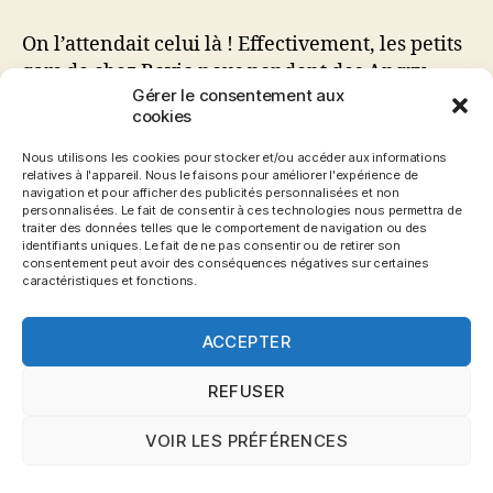
Alex,
le
On l’attendait celui là ! Effectivement, les petits
petit
gars de chez Rovio nous pondent des Angry
frère
Gérer le consentement aux
Birds à tout va depuis plusieurs mois mais
d’Angry
cookies
aucun autre jeu. Je commençais à m’en lasser et
Birds
justement j’attendais autre chose. Depuis
!
Nous utilisons les cookies pour stocker et/ou accéder aux informations
relatives à l'appareil. Nous le faisons pour améliorer l'expérience de
quelques jours, le petit nouveau de chez Rovio
navigation et pour afficher des publicités personnalisées et non
alias Amazing Alex est disponible. Je vous
personnalisées. Le fait de consentir à ces technologies nous permettra de
traiter des données telles que le comportement de navigation ou des
propose donc […]
identifiants uniques. Le fait de ne pas consentir ou de retirer son
consentement peut avoir des conséquences négatives sur certaines
caractéristiques et fonctions.
Alex
,
Amazing
,
Amazing Alex
,
Android
,
Angry
,
Angry
Birds
,
Apple
,
AppStore
,
Avis
,
Birds
,
HD
,
iOS
,
iPad
,
Étiquettes
ACCEPTER
iPhone
,
iPhone 4
,
Jeu
,
PlayStore
,
Prix
,
Rovio
,
Smartphone
,
Suite
,
Téléphone
,
Test
,
Version HD
REFUSER
VOIR LES PRÉFÉRENCES
© 2026
Blog Gronemo.com
Haut
↑