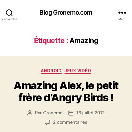
Blog Gronemo.com
Recherche
Menu
Étiquette :
Amazing
Catégories
ANDROID
JEUX VIDÉO
Amazing Alex, le petit
frère d’Angry Birds !
Par
Gronemo
16 juillet 2012
Auteur
Date
de
de
sur
2 commentaires
l’article
l’article
Amazing