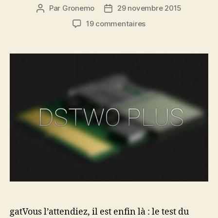
Par
Gronemo
29 novembre 2015
Auteur
Date
de
de
sur
19 commentaires
l’article
l’article
Test
:
DSTwo
Plus,
un
linker
3DS
pour
jouer
aux
jeux
DS,
3DS,
SNES
&
GBA
gatVous l’attendiez, il est enfin là : le test du