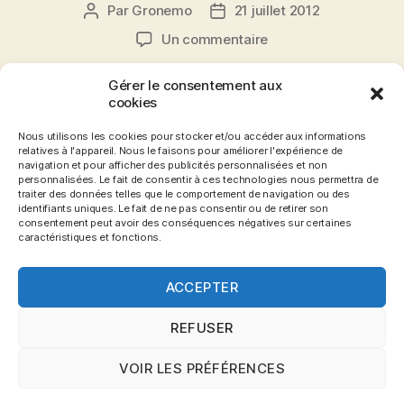
Par
Gronemo
21 juillet 2012
Auteur
Date
de
de
sur
Un commentaire
l’article
l’article
Maintenant,
je
Gérer le consentement aux
fais
cookies
J’imagine déjà votre tête quand vous avez lu le
de
titre de cet article. Effectivement, je viens de me
la
Nous utilisons les cookies pour stocker et/ou accéder aux informations
mettre à la poterie… Attention tout de même, de
relatives à l'appareil. Nous le faisons pour améliorer l'expérience de
poterie.
navigation et pour afficher des publicités personnalisées et non
la poterie virtuelle ! Effectivement, j’ai
personnalisées. Le fait de consentir à ces technologies nous permettra de
découvert un petit jeu Android (existant sous
traiter des données telles que le comportement de navigation ou des
identifiants uniques. Le fait de ne pas consentir ou de retirer son
iOS et disponible très prochainement sur DS et
consentement peut avoir des conséquences négatives sur certaines
Wii) se nommant « Let’s Create Pottery » et […]
caractéristiques et fonctions.
ACCEPTER
Android
,
Avis
,
Creation
,
DS
,
iPad
,
iPhone
,
Jeux
,
Let's
Étiquettes
create
,
Let's Create Pottery
,
Poterie
,
Review
,
Test
,
Wii
REFUSER
VOIR LES PRÉFÉRENCES
© 2026
Blog Gronemo.com
Haut
↑