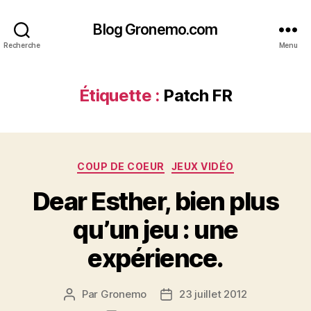
Blog Gronemo.com
Recherche
Menu
Étiquette :
Patch FR
Catégories
COUP DE COEUR
JEUX VIDÉO
Dear Esther, bien plus
qu’un jeu : une
expérience.
Par
Gronemo
23 juillet 2012
Auteur
Date
de
de