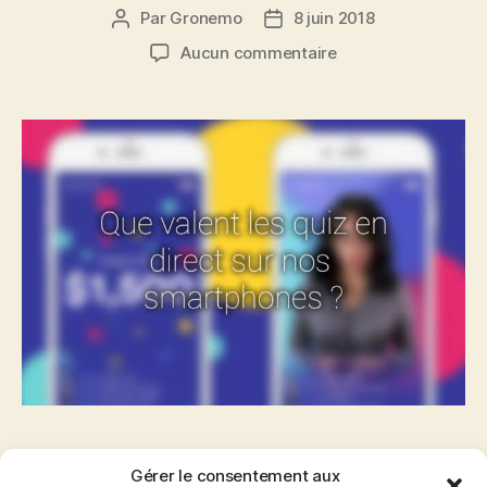
Par
Gronemo
8 juin 2018
Auteur
Date
de
de
sur
Aucun commentaire
l’article
l’article
L’explosion
des
quiz
en
direct
sur
mobile
qui
permettent
gagner
de
l’argent
Dès qu’une nouvelle tendance émerge, j’essaye
Gérer le consentement aux