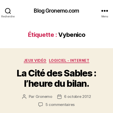
Blog Gronemo.com
Recherche
Menu
Étiquette :
Vybenico
Catégories
JEUX VIDÉO
LOGICIEL - INTERNET
La Cité des Sables :
l’heure du bilan.
Par
Gronemo
6 octobre 2012
Auteur
Date
de
de
sur
5 commentaires
l’article
l’article
La