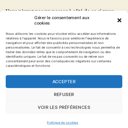
Cité
des
Vous n’avez pas pu passer à côté de ça si vous
Sables
Gérer le consentement aux
me suivez sur Twitter. Effectivement, il n’y a
:
cookies
pas eu un seul jour durant ces deux dernières
l’heure
semaines où je n’en ai pas touché deux mots. Je
du
Nous utilisons les cookies pour stocker et/ou accéder aux informations
relatives à l'appareil. Nous le faisons pour améliorer l'expérience de
veux bien entendu parler de la Cité des Sables.
bilan.
navigation et pour afficher des publicités personnalisées et non
Je vous conseille de lire mon article « Minecraft
personnalisées. Le fait de consentir à ces technologies nous permettra de
traiter des données telles que le comportement de navigation ou des
[…]
identifiants uniques. Le fait de ne pas consentir ou de retirer son
consentement peut avoir des conséquences négatives sur certaines
caractéristiques et fonctions.
Baltou
,
Bat'Cave
,
Bat'Family
,
Bat'Team
,
CdS
,
Fail
Team
,
Jeu
,
La cité des sables
,
Minecraft
,
October21
,
Étiquettes
ACCEPTER
PauloHD
,
Sebavenger
,
Serveur
,
Voxran
,
Vybenico
,
Zelvac
REFUSER
VOIR LES PRÉFÉRENCES
© 2026
Blog Gronemo.com
Haut
↑
Politique de cookies