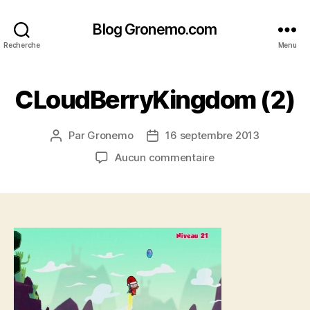
Blog Gronemo.com
Recherche
Menu
CLoudBerryKingdom (2)
Par
Gronemo
16 septembre 2013
Auteur
Date
de
de
sur
Aucun commentaire
l’article
l’article
CLoudBerryKingd
(2)