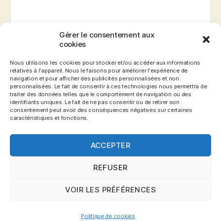
Gérer le consentement aux
E-mail
*
cookies
Nous utilisons les cookies pour stocker et/ou accéder aux informations
relatives à l'appareil. Nous le faisons pour améliorer l'expérience de
navigation et pour afficher des publicités personnalisées et non
Site web
personnalisées. Le fait de consentir à ces technologies nous permettra de
traiter des données telles que le comportement de navigation ou des
identifiants uniques. Le fait de ne pas consentir ou de retirer son
consentement peut avoir des conséquences négatives sur certaines
caractéristiques et fonctions.
ACCEPTER
REFUSER
VOIR LES PRÉFÉRENCES
© 2026
Blog Gronemo.com
Haut
↑
Politique de cookies