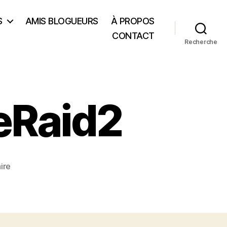
S
AMIS BLOGUEURS
À PROPOS
CONTACT
Recherche
eRaid2
sur
ire
PromotionFilmTheRaid2