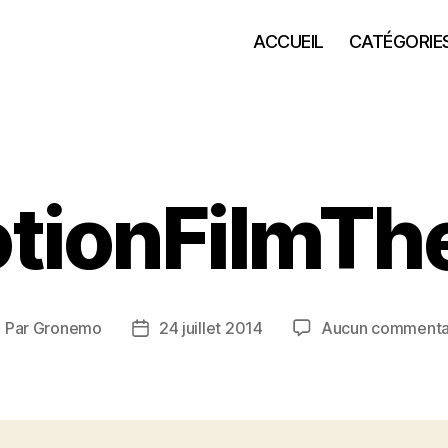
ACCUEIL
CATÉGORIE
tionFilmTh
Par
Gronemo
24 juillet 2014
Aucun commenta
uteur
Date
e
de
article
l’article