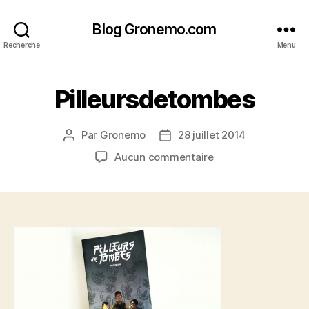
Blog Gronemo.com
Recherche
Menu
Pilleursdetombes
Par
Gronemo
28 juillet 2014
Auteur
Date
de
de
sur
Aucun commentaire
l’article
l’article
Pilleursdetombes