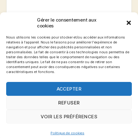
Gérer le consentement aux
E-mail
*
cookies
Nous utilisons les cookies pour stocker et/ou accéder aux informations
relatives à l'appareil. Nous le faisons pour améliorer l'expérience de
navigation et pour afficher des publicités personnalisées et non
Site web
personnalisées. Le fait de consentir à ces technologies nous permettra de
traiter des données telles que le comportement de navigation ou des
identifiants uniques. Le fait de ne pas consentir ou de retirer son
consentement peut avoir des conséquences négatives sur certaines
caractéristiques et fonctions.
ACCEPTER
REFUSER
VOIR LES PRÉFÉRENCES
© 2026
Blog Gronemo.com
Haut
↑
Politique de cookies