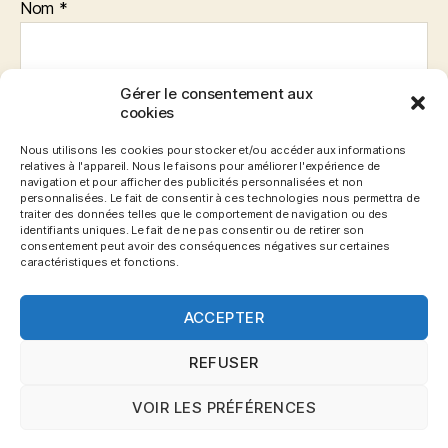
Nom
*
Gérer le consentement aux
E-mail
*
cookies
Nous utilisons les cookies pour stocker et/ou accéder aux informations
relatives à l'appareil. Nous le faisons pour améliorer l'expérience de
navigation et pour afficher des publicités personnalisées et non
Site web
personnalisées. Le fait de consentir à ces technologies nous permettra de
traiter des données telles que le comportement de navigation ou des
identifiants uniques. Le fait de ne pas consentir ou de retirer son
consentement peut avoir des conséquences négatives sur certaines
caractéristiques et fonctions.
ACCEPTER
REFUSER
VOIR LES PRÉFÉRENCES
© 2026
Blog Gronemo.com
Haut
↑