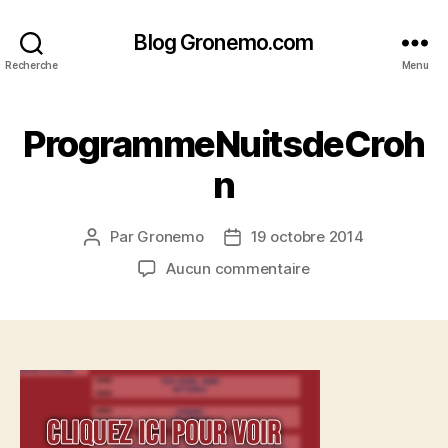
Blog Gronemo.com
Recherche
Menu
ProgrammeNuitsdeCroh
n
Par
Gronemo
19 octobre 2014
Auteur
Date
de
de
sur
Aucun commentaire
l’article
l’article
ProgrammeNuitsde