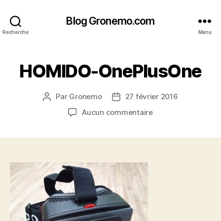
Blog Gronemo.com
Recherche
Menu
HOMIDO-OnePlusOne
Par
Gronemo
27 février 2016
Auteur
Date
de
de
sur
Aucun commentaire
l’article
l’article
HOMIDO-
OnePlusOne