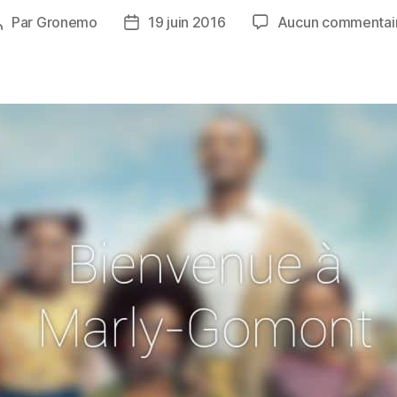
Par
Gronemo
19 juin 2016
Aucun commentai
Auteur
Date
de
de
’article
l’article