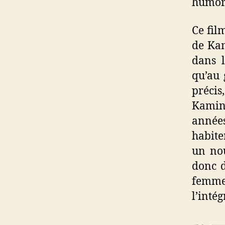
humori
Ce fil
de Kam
dans l
qu’au 
précis
Kamini
années
habite
un nou
donc d
femme 
l’inté