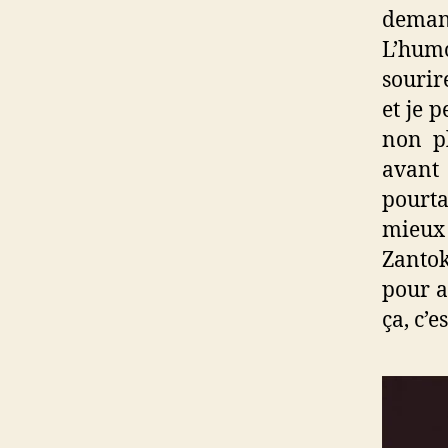
demand
L’humo
sourir
et je 
non p
avant 
pourta
mieux 
Zantok
pour a
ça, c’e