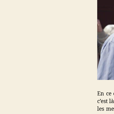
En ce 
c’est l
les me