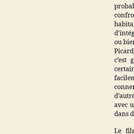
proba
confr
habit
d’intég
ou bie
Picard
c’est 
certa
facile
conner
d’autr
avec u
dans d
Le fi