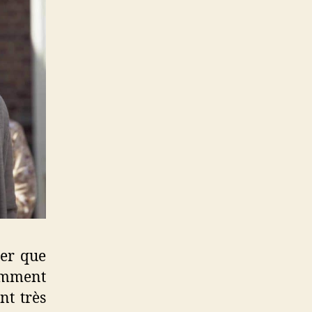
uer que
otamment
nt très