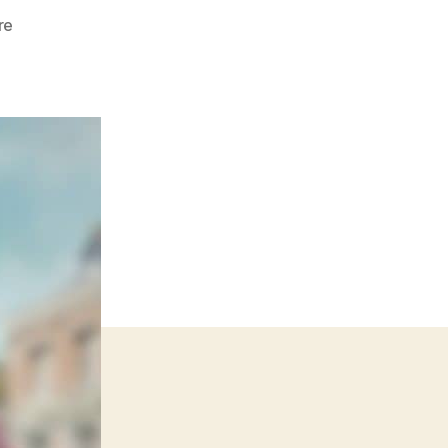
sur
re
Avis
:
Bienvenue
à
Marly-
Gomont