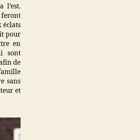
 l’est.
 feront
 éclats
it pour
tre en
ui sont
afin de
famille
re sans
teur et