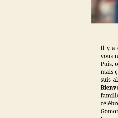
Il y 
vous n
Puis, 
mais ça
suis a
Bienv
famill
célèbr
Gomont