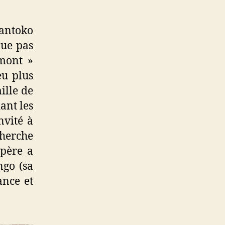
Zantoko
oue pas
omont »
eu plus
ille de
ant les
nvité à
cherche
 père a
ngo (sa
ance et