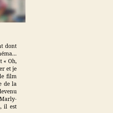
t dont
cinéma…
t « Oh,
er et je
le film
e de la
 devenu
 Marly-
 il est