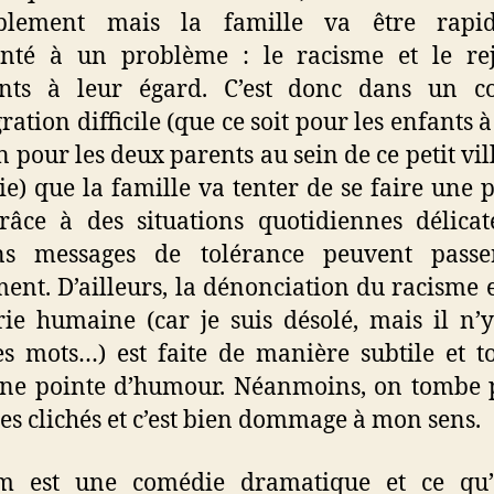
blement mais la famille va être rapi
onté à un problème : le racisme et le rej
ants à leur égard. C’est donc dans un co
ration difficile (que ce soit pour les enfants à
n pour les deux parents au sein de ce petit vil
ie) que la famille va tenter de se faire une p
grâce à des situations quotidiennes délica
ins messages de tolérance peuvent passe
ment. D’ailleurs, la dénonciation du racisme e
ie humaine (car je suis désolé, mais il n’
es mots…) est faite de manière subtile et t
ne pointe d’humour. Néanmoins, on tombe 
es clichés et c’est bien dommage à mon sens.
lm est une comédie dramatique et ce qu’