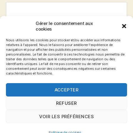
Gérer le consentement aux
E-mail
*
cookies
Nous utilisons les cookies pour stocker et/ou accéder aux informations
relatives à l'appareil. Nous le faisons pour améliorer l'expérience de
navigation et pour afficher des publicités personnalisées et non
Site web
personnalisées. Le fait de consentir à ces technologies nous permettra de
traiter des données telles que le comportement de navigation ou des
identifiants uniques. Le fait de ne pas consentir ou de retirer son
consentement peut avoir des conséquences négatives sur certaines
caractéristiques et fonctions.
ACCEPTER
REFUSER
VOIR LES PRÉFÉRENCES
© 2026
Blog Gronemo.com
Haut
↑
Politique de cookies