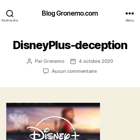
Blog Gronemo.com
Recherche
Menu
DisneyPlus-deception
Par
Gronemo
4 octobre 2020
Auteur
Date
de
de
sur
Aucun commentaire
l’article
l’article
DisneyPlus-
deception