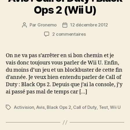
Ops 2 (Wii U)
Par
Gronemo
12 décembre 2012
Auteur
Date
de
de
sur
2 commentaires
l’article
l’article
Avis
:
Call
On ne va pas s’arrêter en si bon chemin et je
of
vais donc toujours vous parler de Wii U. Enfin,
Duty
du moins d’un jeu et un blockbuster de cette fin
:
d’année. Je veux bien entendu parler de Call of
Black
Duty : Black Ops 2. Depuis que j’ai la console, j’y
Ops
ai passé pas mal de temps car […]
2
(Wii
U)
Activision
,
Avis
,
Black Ops 2
,
Call of Duty
,
Test
,
Wii U
Étiquettes