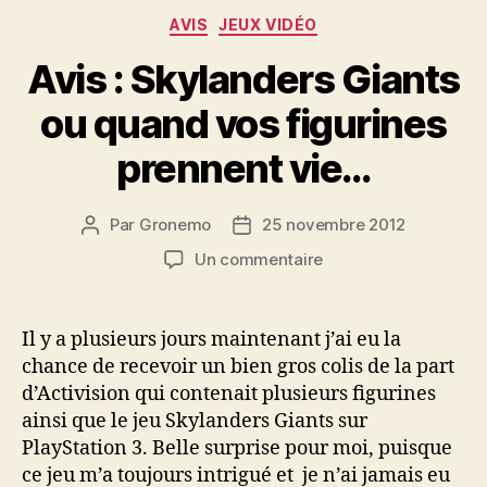
Catégories
AVIS
JEUX VIDÉO
Avis : Skylanders Giants
ou quand vos figurines
prennent vie…
Par
Gronemo
25 novembre 2012
Auteur
Date
de
de
sur
Un commentaire
l’article
l’article
Avis
:
Skylanders
Il y a plusieurs jours maintenant j’ai eu la
Giants
chance de recevoir un bien gros colis de la part
ou
d’Activision qui contenait plusieurs figurines
quand
ainsi que le jeu Skylanders Giants sur
vos
PlayStation 3. Belle surprise pour moi, puisque
figurines
ce jeu m’a toujours intrigué et je n’ai jamais eu
prennent