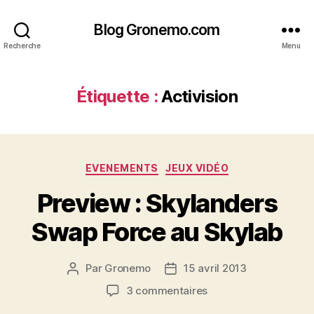
Blog Gronemo.com
Recherche
Menu
Étiquette :
Activision
Catégories
EVENEMENTS
JEUX VIDÉO
Preview : Skylanders
Swap Force au Skylab
Par
Gronemo
15 avril 2013
Auteur
Date
de
de
sur
3 commentaires
l’article
l’article
Preview