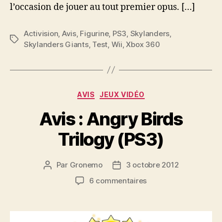
vie…
l’occasion de jouer au tout premier opus. […]
Activision
,
Avis
,
Figurine
,
PS3
,
Skylanders
,
Étiquettes
Skylanders Giants
,
Test
,
Wii
,
Xbox 360
Catégories
AVIS
JEUX VIDÉO
Avis : Angry Birds
Trilogy (PS3)
Par
Gronemo
3 octobre 2012
Auteur
Date
de
de
sur
6 commentaires
l’article
l’article
Avis
:
Angry