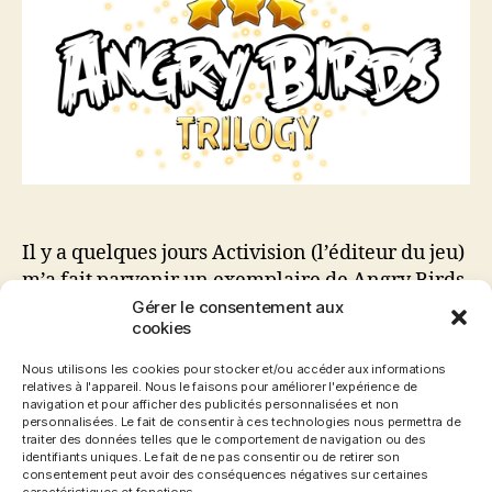
Birds
Trilogy
(PS3)
Il y a quelques jours Activision (l’éditeur du jeu)
m’a fait parvenir un exemplaire de Angry Birds
Trilogy sur PlayStation 3. Après plusieurs
Gérer le consentement aux
cookies
heures de jeu à redécouvrir les niveaux que j’ai
terminé déjà plusieurs fois sur
Nous utilisons les cookies pour stocker et/ou accéder aux informations
tablette/smartphone je vous propose
relatives à l'appareil. Nous le faisons pour améliorer l'expérience de
navigation et pour afficher des publicités personnalisées et non
maintenant mon avis sur cette version
personnalisées. Le fait de consentir à ces technologies nous permettra de
traiter des données telles que le comportement de navigation ou des
« collection » PlayStation 3. Dans cette édition
identifiants uniques. Le fait de ne pas consentir ou de retirer son
vous retrouverez […]
consentement peut avoir des conséquences négatives sur certaines