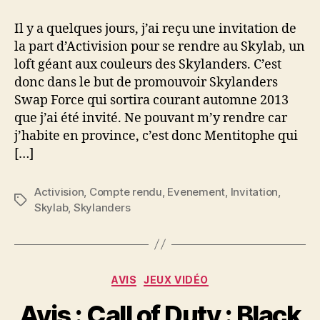
:
Skylanders
Il y a quelques jours, j’ai reçu une invitation de
Swap
la part d’Activision pour se rendre au Skylab, un
Force
loft géant aux couleurs des Skylanders. C’est
au
donc dans le but de promouvoir Skylanders
Skylab
Swap Force qui sortira courant automne 2013
que j’ai été invité. Ne pouvant m’y rendre car
j’habite en province, c’est donc Mentitophe qui
[…]
Activision
,
Compte rendu
,
Evenement
,
Invitation
,
Étiquettes
Skylab
,
Skylanders
Catégories
AVIS
JEUX VIDÉO
Avis : Call of Duty : Black