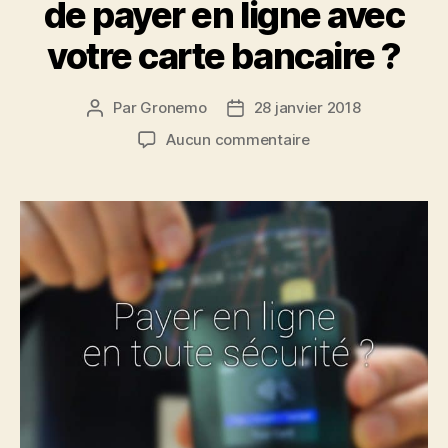
de payer en ligne avec
votre carte bancaire ?
Par
Gronemo
28 janvier 2018
Auteur
Date
de
de
sur
Aucun commentaire
l’article
l’article
Vous
avez
encore
peur
de
payer
en
ligne
avec
votre
carte
bancaire
?