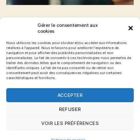
S’il y a bien une chose face à laquelle je ne suis
Gérer le consentement aux
cookies
jamais confronté, c’est la peur de payer en ligne
avec ma carte bancaire. Il faut dire
Nous utilisons les cookies pour stocker et/ou accéder aux informations
qu’aujourd’hui, on reste tout de même
relatives à l'appareil. Nous le faisons pour améliorer l'expérience de
navigation et pour afficher des publicités personnalisées et non
relativement protégé et si jamais nous avons
personnalisées. Le fait de consentir à ces technologies nous permettra de
des débits frauduleux, la banque est là pour
traiter des données telles que le comportement de navigation ou des
identifiants uniques. Le fait de ne pas consentir ou de retirer son
nous rembourser. Je peux comprendre
consentement peut avoir des conséquences négatives sur certaines
caractéristiques et fonctions.
d’ailleurs […]
ACCEPTER
Carte bancaire
,
Carte prépayée
,
paiement
,
peur
,
Étiquettes
sécurité
REFUSER
VOIR LES PRÉFÉRENCES
© 2026
Blog Gronemo.com
Haut
↑