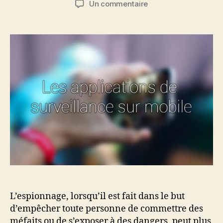
sur
Un commentaire
l’article
l’article
Quelle
application
mobile
choisir
pour
surveiller
vos
proches
?
L’espionnage, lorsqu’il est fait dans le but
d’empêcher toute personne de commettre des
méfaits ou de s’exposer à des dangers, peut plus