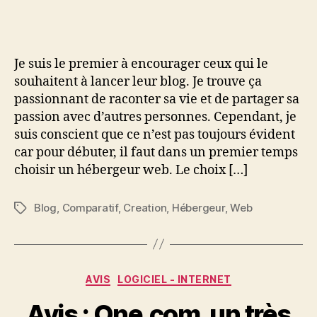
hébergeur
choisir
pour
lancer
Je suis le premier à encourager ceux qui le
son
souhaitent à lancer leur blog. Je trouve ça
blog
passionnant de raconter sa vie et de partager sa
?
passion avec d’autres personnes. Cependant, je
suis conscient que ce n’est pas toujours évident
car pour débuter, il faut dans un premier temps
choisir un hébergeur web. Le choix […]
Blog
,
Comparatif
,
Creation
,
Hébergeur
,
Web
Étiquettes
Catégories
AVIS
LOGICIEL - INTERNET
Avis : One.com, un très