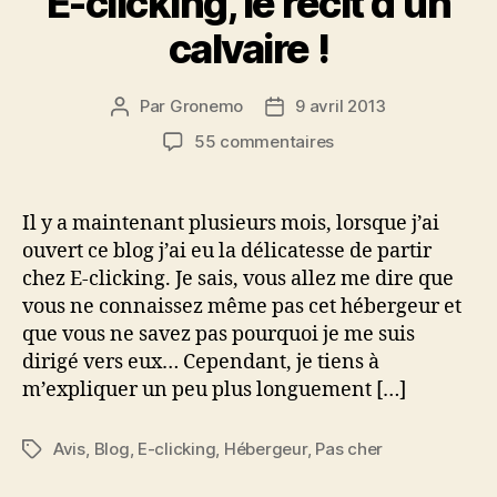
E-clicking, le récit d’un
calvaire !
Par
Gronemo
9 avril 2013
Auteur
Date
de
de
sur
55 commentaires
l’article
l’article
E-
clicking,
le
Il y a maintenant plusieurs mois, lorsque j’ai
récit
ouvert ce blog j’ai eu la délicatesse de partir
d’un
chez E-clicking. Je sais, vous allez me dire que
calvaire
vous ne connaissez même pas cet hébergeur et
!
que vous ne savez pas pourquoi je me suis
dirigé vers eux… Cependant, je tiens à
m’expliquer un peu plus longuement […]
Avis
,
Blog
,
E-clicking
,
Hébergeur
,
Pas cher
Étiquettes