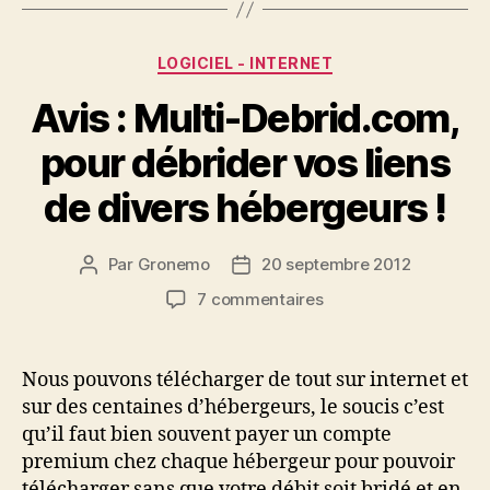
Catégories
LOGICIEL - INTERNET
Avis : Multi-Debrid.com,
pour débrider vos liens
de divers hébergeurs !
Par
Gronemo
20 septembre 2012
Auteur
Date
de
de
sur
7 commentaires
l’article
l’article
Avis
:
Multi-
Nous pouvons télécharger de tout sur internet et
Debrid.com,
sur des centaines d’hébergeurs, le soucis c’est
pour
qu’il faut bien souvent payer un compte
débrider
premium chez chaque hébergeur pour pouvoir
vos
télécharger sans que votre débit soit bridé et en