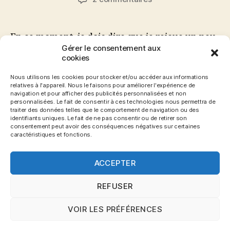
l’article
l’article
J’ai
testé
Nosyris
En ce moment, je dois dire que je rejoue un peu
Games.
Gérer le consentement aux
à Minecraft et j’en ai parlé à des amis.
cookies
Seulement, ils ne comprennent pas grand chose
au jeu et ce n’est pas très facile à expliquer.
Nous utilisons les cookies pour stocker et/ou accéder aux informations
relatives à l'appareil. Nous le faisons pour améliorer l'expérience de
Alors, j’ai voulu acheter un tout petit serveur
navigation et pour afficher des publicités personnalisées et non
Minecraft à moindre coût pour jouer avec eux.
personnalisées. Le fait de consentir à ces technologies nous permettra de
traiter des données telles que le comportement de navigation ou des
Seulement, je […]
identifiants uniques. Le fait de ne pas consentir ou de retirer son
consentement peut avoir des conséquences négatives sur certaines
caractéristiques et fonctions.
0.20€
,
0.50€
,
Avis
,
Bukkit
,
Counter Strike
,
CSS
,
FTP
,
GTA
,
Hébergeur
,
Illimité
,
Jeux
,
Map
,
Minecraft
,
Étiquettes
ACCEPTER
Mumble
,
Nosyris
,
Nosyris Games
,
Nosyris Twitter
,
Nosyris.net
,
SA:MP
,
Sauvegarde
,
Serveur
,
Slot
,
Test
REFUSER
VOIR LES PRÉFÉRENCES
© 2026
Blog Gronemo.com
Haut
↑