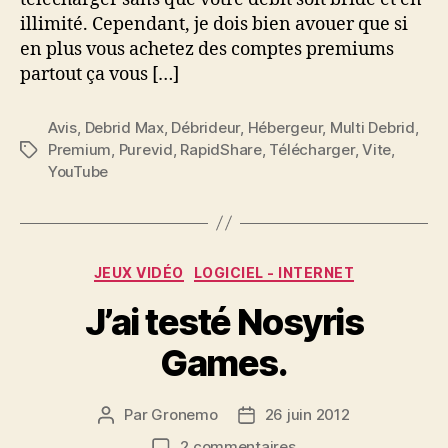
liens
illimité. Cependant, je dois bien avouer que si
de
divers
en plus vous achetez des comptes premiums
hébergeurs
partout ça vous […]
!
Avis
,
Debrid Max
,
Débrideur
,
Hébergeur
,
Multi Debrid
,
Premium
,
Purevid
,
RapidShare
,
Télécharger
,
Vite
,
Étiquettes
YouTube
Catégories
JEUX VIDÉO
LOGICIEL - INTERNET
J’ai testé Nosyris
Games.
Par
Gronemo
26 juin 2012
Auteur
Date
de
de
sur
2 commentaires