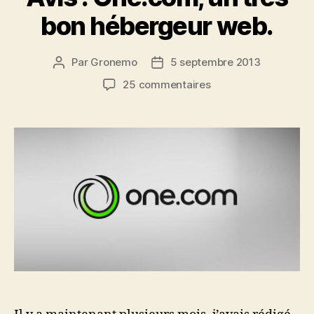
bon hébergeur web.
Par
Gronemo
5 septembre 2013
Auteur
Date
de
de
sur
25 commentaires
l’article
l’article
Avis
:
One.com,
un
très
bon
hébergeur
web.