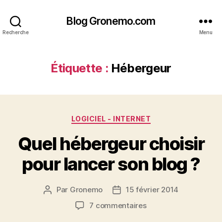
Blog Gronemo.com
Recherche
Menu
Étiquette :
Hébergeur
Catégories
LOGICIEL - INTERNET
Quel hébergeur choisir
pour lancer son blog ?
Par
Gronemo
15 février 2014
Auteur
Date
de
de
sur
7 commentaires
l’article
l’article
Quel