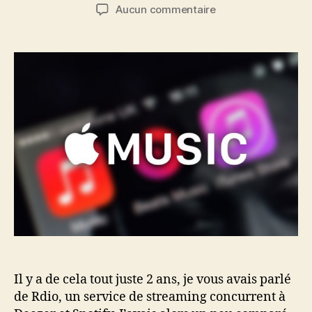
de
de
sur
Aucun commentaire
l’article
l’article
J’ai
testé
Apple
Music…
et
mon
avis
est
mitigé.
Il y a de cela tout juste 2 ans, je vous avais parlé
de Rdio, un service de streaming concurrent à