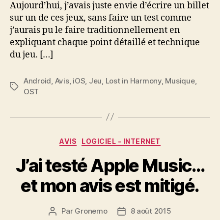
Aujourd’hui, j’avais juste envie d’écrire un billet
sur un de ces jeux, sans faire un test comme
j’aurais pu le faire traditionnellement en
expliquant chaque point détaillé et technique
du jeu. […]
Android
,
Avis
,
iOS
,
Jeu
,
Lost in Harmony
,
Musique
,
Étiquettes
OST
Catégories
AVIS
LOGICIEL - INTERNET
J’ai testé Apple Music…
et mon avis est mitigé.
Par
Gronemo
8 août 2015
Auteur
Date