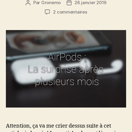
Par
Gronemo
26 janvier 2019
Auteur
Date
de
de
sur
2 commentaires
l’article
l’article
AirPods
:
Probablement
l’un
de
mes
meilleurs
achats
high-
tech
Attention, ça va me crier dessus suite à cet