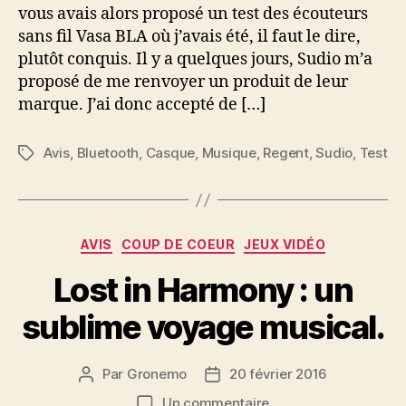
vous avais alors proposé un test des écouteurs
sans fil Vasa BLA où j’avais été, il faut le dire,
plutôt conquis. Il y a quelques jours, Sudio m’a
proposé de me renvoyer un produit de leur
marque. J’ai donc accepté de […]
Avis
,
Bluetooth
,
Casque
,
Musique
,
Regent
,
Sudio
,
Test
Étiquettes
Catégories
AVIS
COUP DE COEUR
JEUX VIDÉO
Lost in Harmony : un
sublime voyage musical.
Par
Gronemo
20 février 2016
Auteur
Date
de
de
sur
Un commentaire