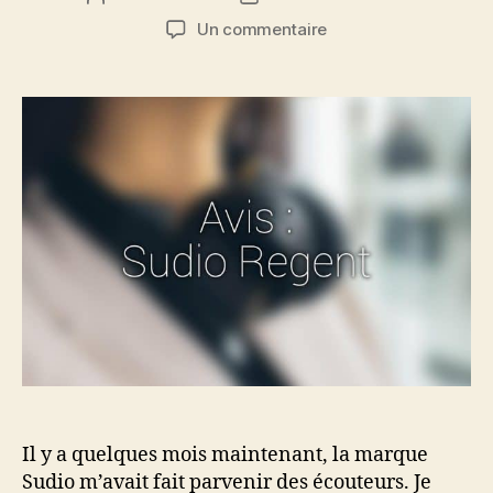
de
de
sur
Un commentaire
l’article
l’article
Avis
:
Sudio
Regent,
un
casque
bluetooth
avec
24h
d’autonomie
!
Il y a quelques mois maintenant, la marque
Sudio m’avait fait parvenir des écouteurs. Je