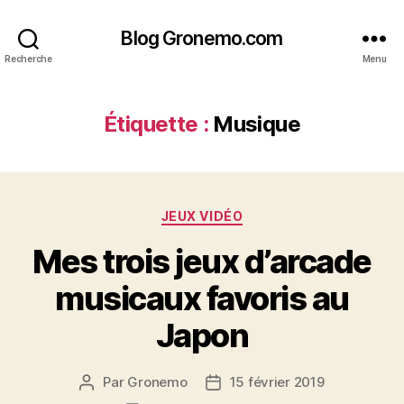
Blog Gronemo.com
Recherche
Menu
Étiquette :
Musique
Catégories
JEUX VIDÉO
Mes trois jeux d’arcade
musicaux favoris au
Japon
Par
Gronemo
15 février 2019
Auteur
Date
de
de