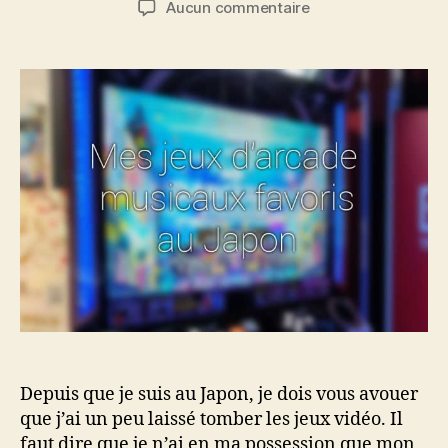
sur
Aucun commentaire
l’article
l’article
Mes
trois
jeux
d’arcade
musicaux
favoris
au
Japon
Depuis que je suis au Japon, je dois vous avouer
que j’ai un peu laissé tomber les jeux vidéo. Il
faut dire que je n’ai en ma possession que mon