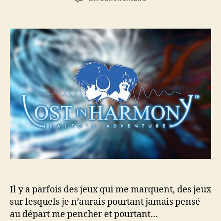
l’article
l’article
Lost
in
Harmony
:
un
sublime
voyage
musical.
Il y a parfois des jeux qui me marquent, des jeux
sur lesquels je n’aurais pourtant jamais pensé
au départ me pencher et pourtant…