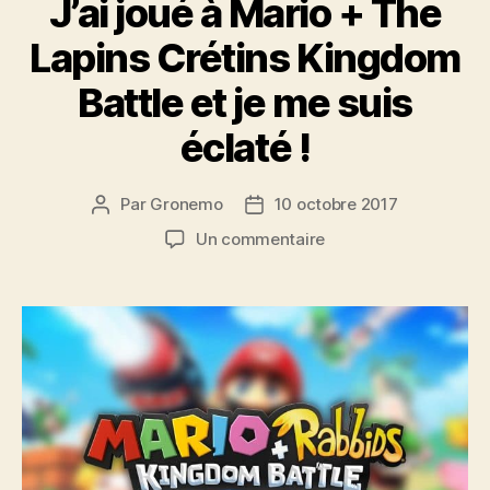
J’ai joué à Mario + The
Lapins Crétins Kingdom
Battle et je me suis
éclaté !
Par
Gronemo
10 octobre 2017
Auteur
Date
de
de
sur
Un commentaire
l’article
l’article
J’ai
joué
à
Mario
+
The
Lapins
Crétins
Kingdom
Battle