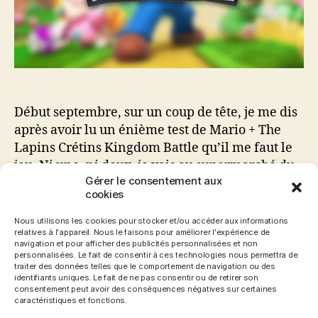
et
je
me
suis
éclaté
!
Début septembre, sur un coup de tête, je me dis
après avoir lu un énième test de Mario + The
Lapins Crétins Kingdom Battle qu’il me faut le
jeu. Ni une, ni deux, je vais au supermarché du
Gérer le consentement aux
coin et achète le titre. Une fois le prix du titre
cookies
digéré et surtout non prévu dans mon […]
Nous utilisons les cookies pour stocker et/ou accéder aux informations
relatives à l'appareil. Nous le faisons pour améliorer l'expérience de
Avis
,
Lapins Crétins
,
Mario
,
Mario + The Lapins
navigation et pour afficher des publicités personnalisées et non
Crétins Kingdom Battle
,
Nintendo
,
Switch
,
Test
,
Étiquettes
personnalisées. Le fait de consentir à ces technologies nous permettra de
traiter des données telles que le comportement de navigation ou des
ubisoft
identifiants uniques. Le fait de ne pas consentir ou de retirer son
consentement peut avoir des conséquences négatives sur certaines
caractéristiques et fonctions.