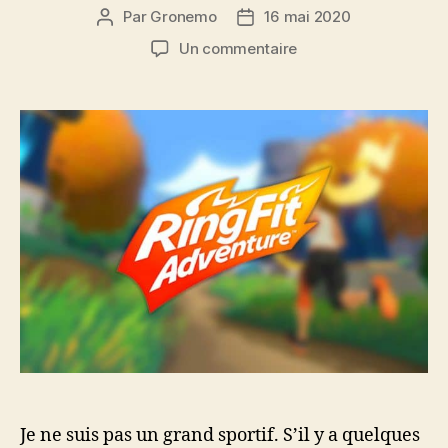
Par
Gronemo
16 mai 2020
Auteur
Date
de
de
sur
Un commentaire
l’article
l’article
Avis
:
Ring
Fit
Adventure,
le
jeu
Nintendo
Switch
parfait
pour
faire
du
sport
?
Je ne suis pas un grand sportif. S’il y a quelques