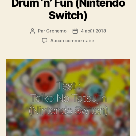
Drum ‘n’ Fun (Nintendo
Switch)
Par
Gronemo
4 août 2018
Auteur
Date
de
de
sur
Aucun commentaire
l’article
l’article
Test
:
Taiko
no
Tatsujin
–
Drum
‘n’
Fun
(Nintendo
Switch)