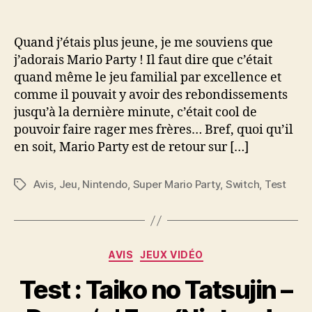
licence
?
Quand j’étais plus jeune, je me souviens que
j’adorais Mario Party ! Il faut dire que c’était
quand même le jeu familial par excellence et
comme il pouvait y avoir des rebondissements
jusqu’à la dernière minute, c’était cool de
pouvoir faire rager mes frères… Bref, quoi qu’il
en soit, Mario Party est de retour sur […]
Avis
,
Jeu
,
Nintendo
,
Super Mario Party
,
Switch
,
Test
Étiquettes
Catégories
AVIS
JEUX VIDÉO
Test : Taiko no Tatsujin –